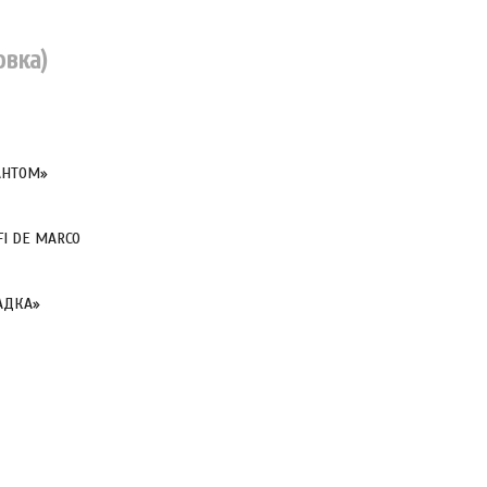
овка)
АНТОМ»
I DE MARCO
АДКА»