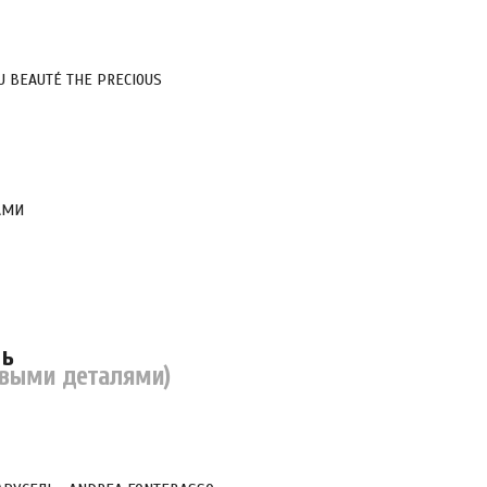
U BEAUTÉ THE PRECIOUS
АМИ
ль
овыми деталями)