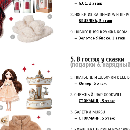
—
GJ, 1, 2 этаж
НОСКИ ИЗ КАШЕМИРА И ШЕРС
—
BRUSNIKA, 3 этаж
НОВОГОДНЯЯ КРУЖКА ROOMI
—
Золотое Яблоко, 1 этаж
5. В гостях у сказки
(подарки & нарядный
ПЛАТЬЕ ДЛЯ ДЕВОЧКИ BELL 
—
Юниор, 3 этаж
СНЕЖНЫЙ ШАР GOODWILL
—
СТОКМАНН, 3 этаж
БАЛЕТКИ MURSU
—
СТОКМАНН, 3 этаж
КОМПЛЕКТ ПОСУДЫ ИФЗ “ЖИЗ