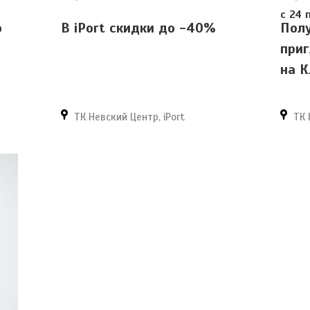
с 24 
о
В iPort скидки до -40%
Полу
приг
на К
ТК Невский Центр, iPort
ТК 