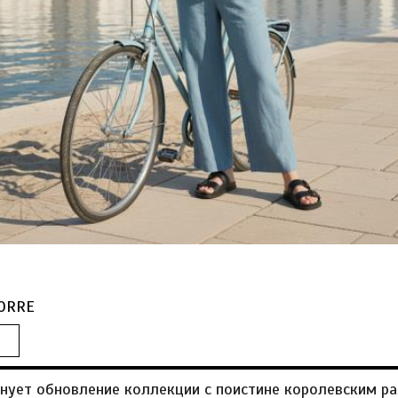
TORRE
днует обновление коллекции с поистине королевским р