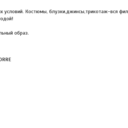
ых условий. Костюмы, блузки,джинсы,трикотаж-вся фил
годой!
льный образ.
TORRE